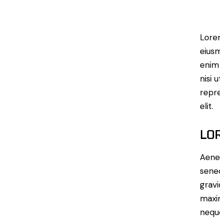
Lorem
eiusm
enim 
nisi 
repre
elit.
LO
Aenea
sene
gravi
maxim
neque