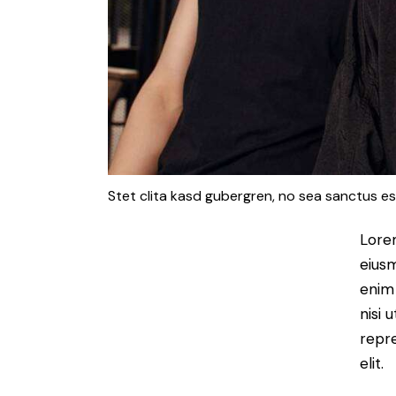
Stet clita kasd gubergren, no sea sanctus es
Lorem
eiusm
enim 
nisi 
repre
elit.