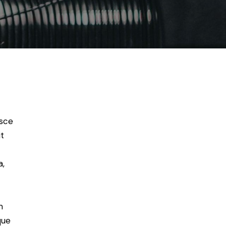
usce
t
a,
m
que