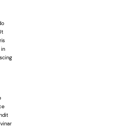
do
Ut
is
 in
scing
e
ce
ndit
vinar