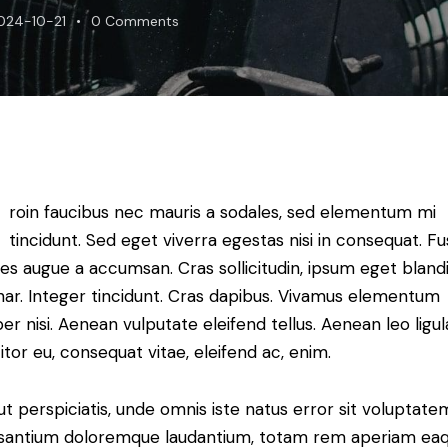
024-10-21
0
Comments
roin faucibus nec mauris a sodales, sed elementum mi
tincidunt. Sed eget viverra egestas nisi in consequat. F
es augue a accumsan. Cras sollicitudin, ipsum eget blandi
nar. Integer tincidunt. Cras dapibus. Vivamus elementum
r nisi. Aenean vulputate eleifend tellus. Aenean leo ligul
itor eu, consequat vitae, eleifend ac, enim.
t perspiciatis, unde omnis iste natus error sit voluptate
santium doloremque laudantium, totam rem aperiam ea