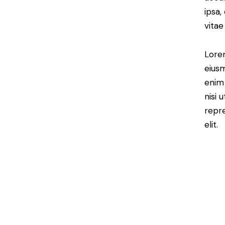
ipsa,
vitae
Lorem
eiusm
enim 
nisi 
repre
elit.