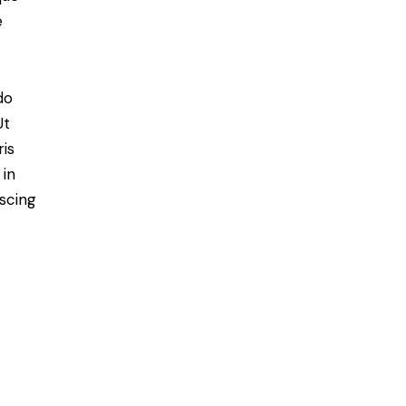
e
do
Ut
is
 in
scing