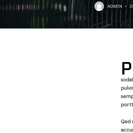
ADMIN
2
P
sodal
pulvi
sempe
portt
Qed u
accu