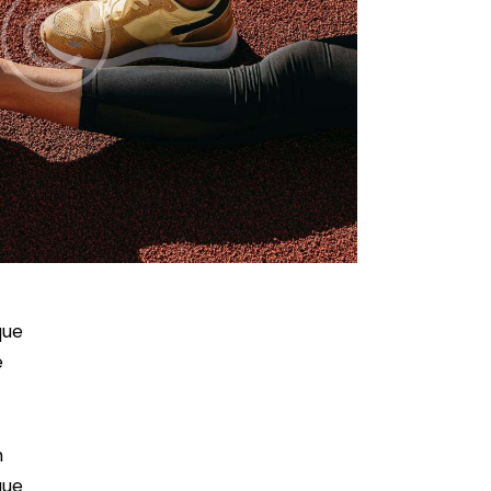
que
e
m
que