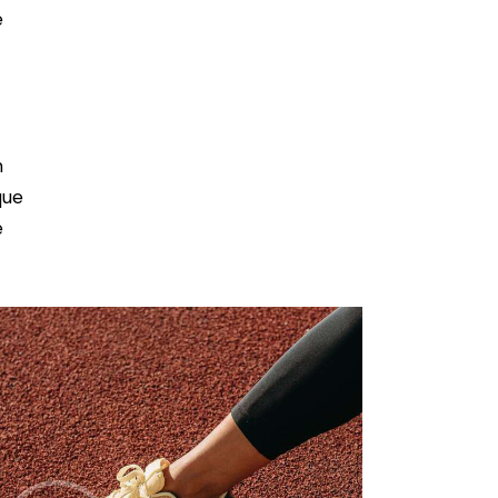
e
m
que
e