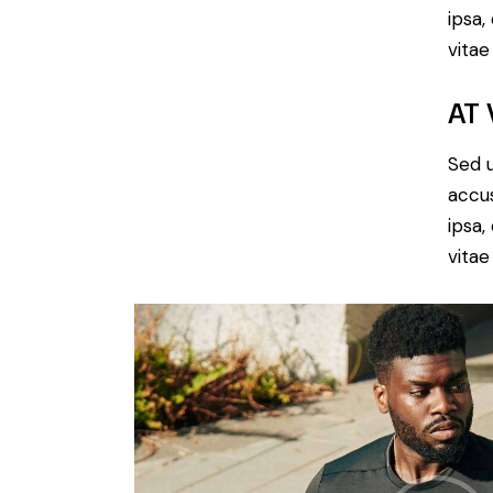
ipsa,
vitae
AT
Sed u
accu
ipsa,
vitae