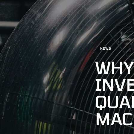
NEWS
WHY
INVE
QUA
MAC