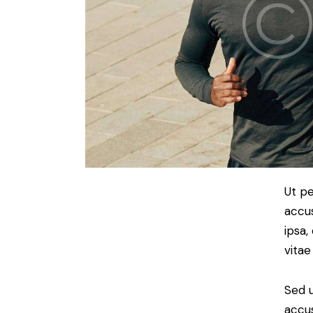
Ut pe
accu
ipsa,
vitae
Sed u
accu