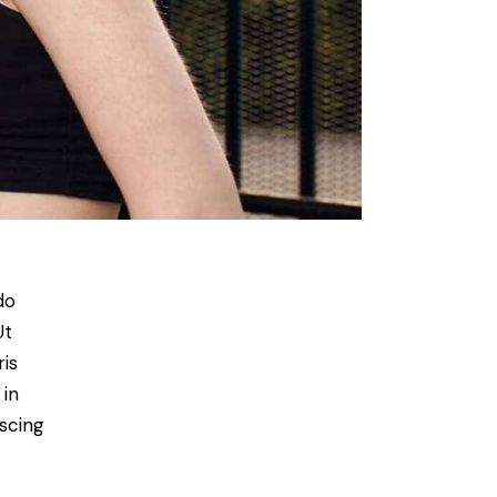
do
Ut
is
 in
scing