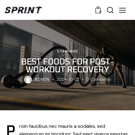
0
STANDARD
BEST FOODS FOR POST-
WORKOUT RECOVERY
ADMIN
2024-10-22
0
Comments
P
roin faucibus nec mauris a sodales, sed
elementum mi tincidunt. Sed eget viverra egestas